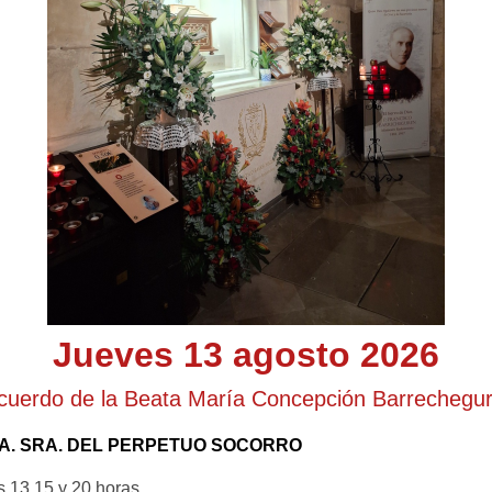
Jueves 13 agosto 2026
cuerdo de la Beata María Concepción Barrechegu
RA. SRA. DEL PERPETUO SOCORRO
s 13.15 y 20 horas.