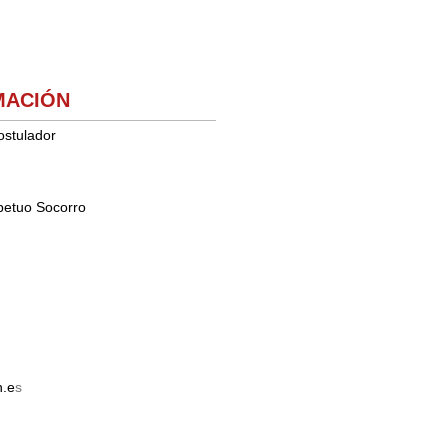
MACIÓN
ostulador
rpetuo Socorro
n.e
s