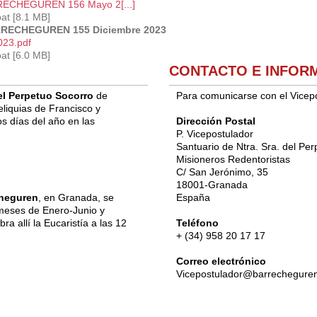
ECHEGUREN 156 Mayo 2[...]
at [8.1 MB]
RECHEGUREN 155 Diciembre 2023
023.pdf
at [6.0 MB]
CONTACTO E INFOR
el Perpetuo
Socorro
de
Para comunicarse con el Vicep
reliquias de
Francisco y
os días del año
en las
Dirección Postal
P. Vicepostulador
Santuario de Ntra. Sra. del Pe
Misioneros Redentoristas
C/ San Jerónimo, 35
18001-Granada
cheguren
, en Granada, se
España
 meses de Enero-Junio y
a allí la Eucaristía a las 12
Teléfono
+ (34) 958 20 17 17
Correo electrónico
Vicepostulador@barrechegure