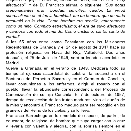
afectuoso”
. Y de D. Francisco afirma lo siguiente:
“Sus notas
predominantes eran: bondad, sencillez, candor. La virtud
sobresaliente en él fue la humildad; fue un hombre que de nada
presumió en la vida. Como hombre era sencillo, enteramente
como un niño. Conmigo estrechísimo; él era de suyo afectuoso
y cariñoso con todo el mundo. Como cristiano, santo, santo de
verdad”
.
A los 65 años entra como Postulante con los Misioneros
Redentoristas de Granada y el 24 de agosto de 1947 hace su
profesión religiosa en Nava del Rey, Valladolid. Dos años
después, el 25 de Julio de 1949, será ordenado sacerdote en
Madrid.
Vuelve a Granada en el verano de 1949. Dedicará todo su
tiempo al ejercicio sacerdotal de celebrar la Eucaristía en el
Santuario del Perpetuo Socorro y en el Carmen de Conchita,
llevar comuniones a los enfermos, dirigir el rosario con el
pueblo, llevar la abundante correspondencia del Proceso de
Canonización de su hija Conchita. El 7 de octubre de 1957,
tiempo de recolección de los frutos maduros, vino el dueño de
la mies y encontró a Francisco maduro para ser recogido en los
graneros del Reino de los cielos; y se lo llevó.
Francisco Barrecheguren fue modelo de esposo, de padre, de
educador, de religioso, de hombre que supo cargar con la cruz
y llevarla con valentía y alegría, con la sonrisa siempre en el