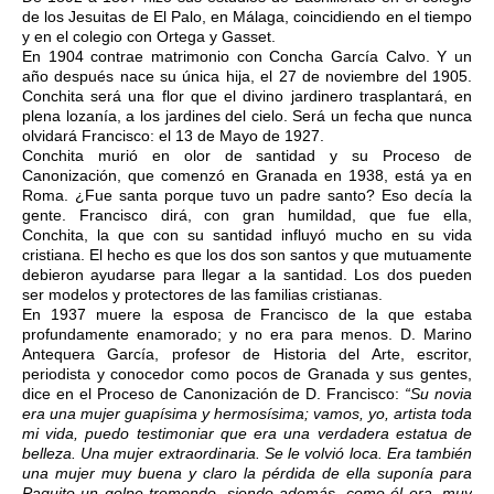
de los Jesuitas de El Palo, en Málaga, coincidiendo en el tiempo
y en el colegio con Ortega y Gasset.
En 1904 contrae matrimonio con Concha García Calvo. Y un
año después nace su única hija, el 27 de noviembre del 1905.
Conchita será una flor que el divino jardinero trasplantará, en
plena lozanía, a los jardines del cielo. Será un fecha que nunca
olvidará Francisco: el 13 de Mayo de 1927.
Conchita murió en olor de santidad y su Proceso de
Canonización, que comenzó en Granada en 1938, está ya en
Roma. ¿Fue santa porque tuvo un padre santo? Eso decía la
gente. Francisco dirá, con gran humildad, que fue ella,
Conchita, la que con su santidad influyó mucho en su vida
cristiana. El hecho es que los dos son santos y que mutuamente
debieron ayudarse para llegar a la santidad. Los dos pueden
ser modelos y protectores de las familias cristianas.
En 1937 muere la esposa de Francisco de la que estaba
profundamente enamorado; y no era para menos. D. Marino
Antequera García, profesor de Historia del Arte, escritor,
periodista y conocedor como pocos de Granada y sus gentes,
dice en el Proceso de Canonización de D. Francisco:
“Su novia
era una mujer guapísima y hermosísima; vamos, yo, artista toda
mi vida, puedo testimoniar que era una verdadera estatua de
belleza. Una mujer extraordinaria. Se le volvió loca. Era también
una mujer muy buena y claro la pérdida de ella suponía para
Paquito un golpe tremendo, siendo además, como él era, muy