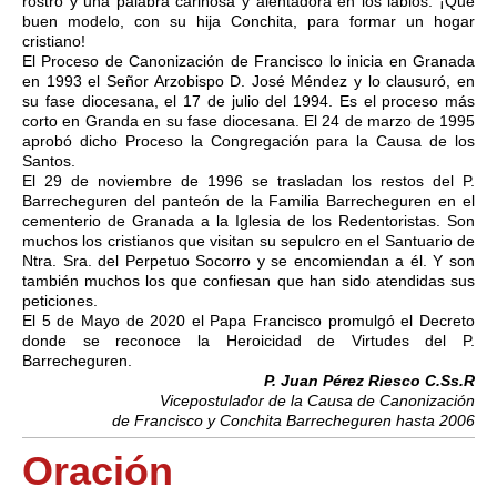
rostro y una palabra cariñosa y alentadora en los labios. ¡Qué
buen modelo, con su hija Conchita, para formar un hogar
cristiano!
El Proceso de Canonización de Francisco lo inicia en Granada
en 1993 el Señor Arzobispo D. José Méndez y lo clausuró, en
su fase diocesana, el 17 de julio del 1994. Es el proceso más
corto en Granda en su fase diocesana. El 24 de marzo de 1995
aprobó dicho Proceso la Congregación para la Causa de los
Santos.
El 29 de noviembre de 1996 se trasladan los restos del P.
Barrecheguren del panteón de la Familia Barrecheguren en el
cementerio de Granada a la Iglesia de los Redentoristas. Son
muchos los cristianos que visitan su sepulcro en el Santuario de
Ntra. Sra. del Perpetuo Socorro y se encomiendan a él. Y son
también muchos los que confiesan que han sido atendidas sus
peticiones.
El 5 de Mayo de 2020 el Papa Francisco promulgó el Decreto
donde se reconoce la Heroicidad de Virtudes del P.
Barrecheguren.
P. Juan Pérez Riesco C.Ss.R
Vicepostulador de la Causa de Canonización
de Francisco y Conchita Barrecheguren hasta 2006
Oración